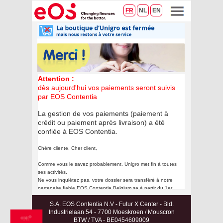
FR
NL
EN
Attention :
dès aujourd'hui vos paiements seront suivis
par EOS Contentia
La gestion de vos paiements (paiement à
crédit ou paiement après livraison) a été
confiée à EOS Contentia.
Chère cliente, Cher client,
Comme vous le savez probablement, Unigro met fin à toutes
ses activités.
Ne vous inquiétez pas, votre dossier sera transféré à notre
partenaire fiable EOS Contentia Belgium sa à partir du 1er
novembre 2023.
S.A. EOS Contentia N.V - Futur X Center - Bld.
Malheureusement, Unigro ne peut pas répondre à votre
Industrielaan 54 - 7700 Moeskroen / Mouscron
question pour l’instant.
BTW / TVA - BE0454609009
Nous transmettrons votre question à EOS Contentia, qui