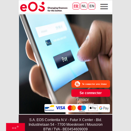
FR
NL
EN
Se connecter
Privacy
Disclaimer
S.A. EOS Contentia N.V - Futur X Center - Bld.
Industrielaan 54 - 7700 Moeskroen / Mouscron
BTW / TVA - BE0454609009