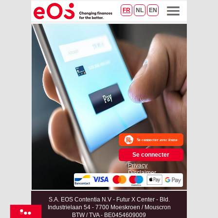
FR
NL
EN
Se connecter
Privacy
Disclaimer
S.A. EOS Contentia N.V - Futur X Center - Bld.
Industrielaan 54 - 7700 Moeskroen / Mouscron
BTW / TVA - BE0454609009